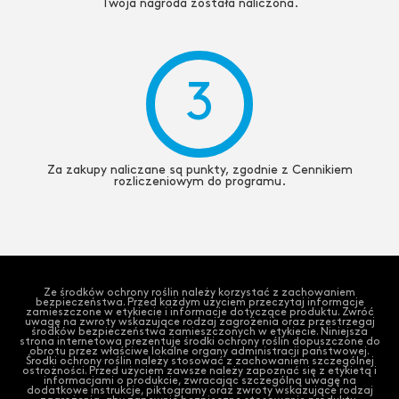
Twoja nagroda została naliczona.
3
Za zakupy naliczane są punkty, zgodnie z Cennikiem
rozliczeniowym do programu.
Ze środków ochrony roślin należy korzystać z zachowaniem
bezpieczeństwa. Przed każdym użyciem przeczytaj informacje
zamieszczone w etykiecie i informacje dotyczące produktu. Zwróć
uwagę na zwroty wskazujące rodzaj zagrożenia oraz przestrzegaj
środków bezpieczeństwa zamieszczonych w etykiecie. Niniejsza
strona internetowa prezentuje środki ochrony roślin dopuszczone do
obrotu przez właściwe lokalne organy administracji państwowej.
Środki ochrony roślin należy stosować z zachowaniem szczególnej
ostrożności. Przed użyciem zawsze należy zapoznać się z etykietą i
informacjami o produkcie, zwracając szczególną uwagę na
dodatkowe instrukcje, piktogramy oraz zwroty wskazujące rodzaj